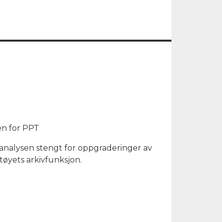
en for PPT
edsanalysen stengt for oppgraderinger av
ktøyets arkivfunksjon.