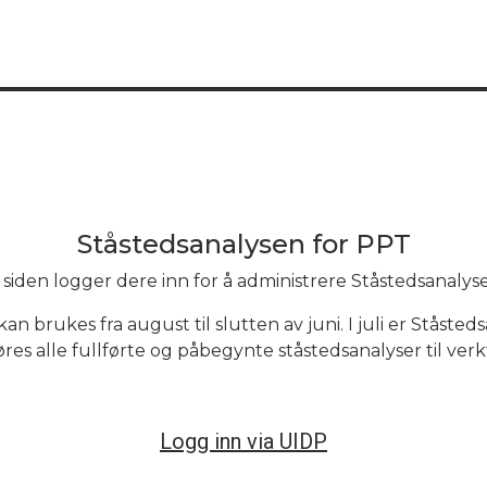
T
Ståstedsanalysen for PPT
siden logger dere inn for å administrere Ståstedsanalys
an brukes fra august til slutten av juni. I juli er Ståst
føres alle fullførte og påbegynte ståstedsanalyser til ver
Logg inn via UIDP